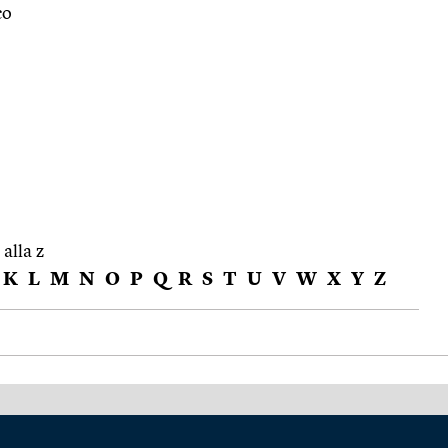
co
 alla z
K
L
M
N
O
P
Q
R
S
T
U
V
W
X
Y
Z