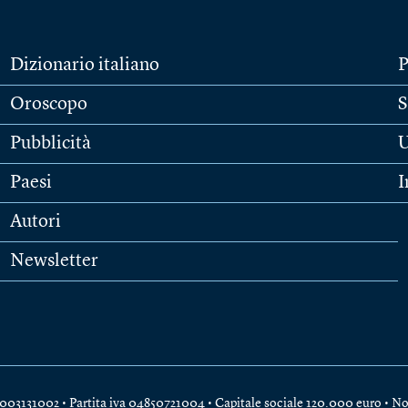
Dizionario italiano
P
Oroscopo
S
Pubblicità
U
Paesi
I
Autori
Newsletter
e 04003131002 • Partita iva 04850721004 • Capitale sociale 120.000 euro •
No