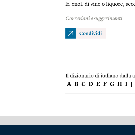
fr. enol. di vino o liquore, sec
Correzioni e suggerimenti
Condividi
Il dizionario di italiano dalla a
A
B
C
D
E
F
G
H
I
J