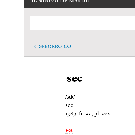
IL NUOVO DE MAURO
SEBORROICO
sec
1
/sɛk/
sec
1989; fr.
sec
, pl.
secs
ES