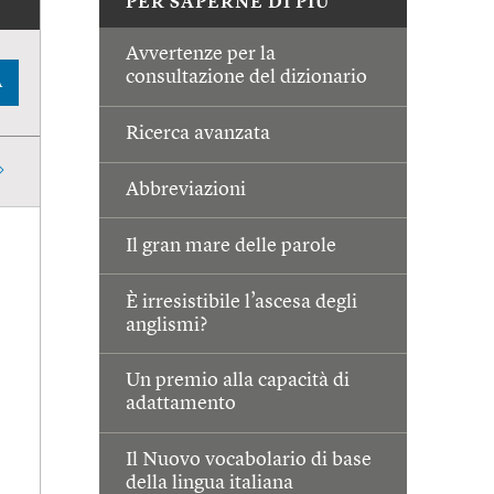
PER SAPERNE DI PIÙ
Avvertenze per la
consultazione del dizionario
A
Ricerca avanzata
Abbreviazioni
Il gran mare delle parole
È irresistibile l’ascesa degli
anglismi?
Un premio alla capacità di
adattamento
Il Nuovo vocabolario di base
della lingua italiana