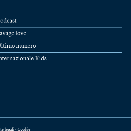
odcast
avage love
ltimo numero
nternazionale Kids
te legali
•
Cookie