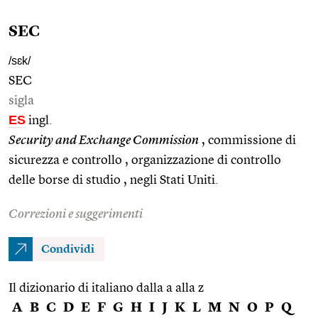
SEC
/sɛk/
SEC
sigla
ES
ingl.
Security and Exchange Commission
, commissione di
sicurezza e controllo , organizzazione di controllo
delle borse di studio , negli Stati Uniti.
Correzioni e suggerimenti
Condividi
Il dizionario di italiano dalla a alla z
A
B
C
D
E
F
G
H
I
J
K
L
M
N
O
P
Q