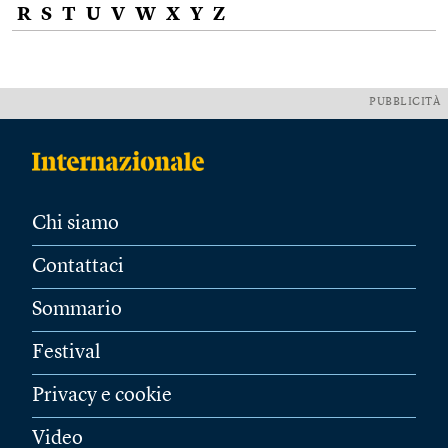
R
S
T
U
V
W
X
Y
Z
PUBBLICITÀ
Chi siamo
Contattaci
Sommario
Festival
Privacy e cookie
Video