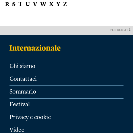
R
S
T
U
V
W
X
Y
Z
PUBBLICITÀ
Chi siamo
Contattaci
Sommario
Festival
Privacy e cookie
Video