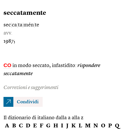
seccatamente
sec
|
ca
|
ta
|
mén
|
te
avv.
1987;
CO
in modo seccato, infastidito:
rispondere
seccatamente
Correzioni e suggerimenti
Condividi
Il dizionario di italiano dalla a alla z
A
B
C
D
E
F
G
H
I
J
K
L
M
N
O
P
Q