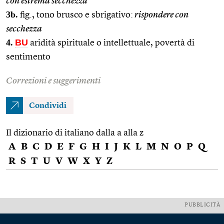
con estrema secchezza
3b.
fig., tono brusco e sbrigativo:
rispondere con
secchezza
4.
BU
aridità spirituale o intellettuale, povertà di
sentimento
Correzioni e suggerimenti
Condividi
Il dizionario di italiano dalla a alla z
A
B
C
D
E
F
G
H
I
J
K
L
M
N
O
P
Q
R
S
T
U
V
W
X
Y
Z
PUBBLICITÀ