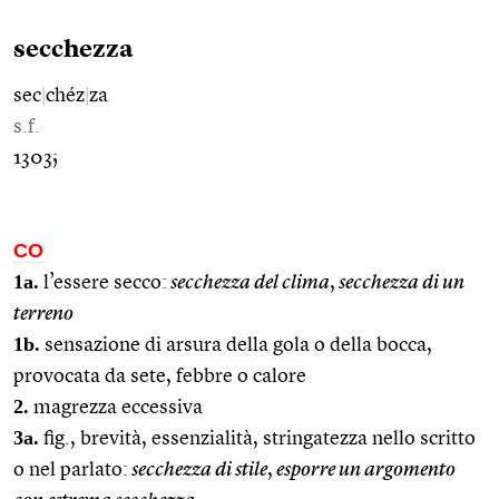
secchezza
sec
|
chéz
|
za
s.f.
1303;
CO
1a.
l’essere secco:
secchezza del clima
,
secchezza di un
terreno
1b.
sensazione di arsura della gola o della bocca,
provocata da sete, febbre o calore
2.
magrezza eccessiva
3a.
fig., brevità, essenzialità, stringatezza nello scritto
o nel parlato:
secchezza di stile
,
esporre un argomento