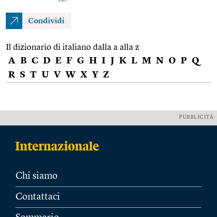
Condividi
Il dizionario di italiano dalla a alla z
A
B
C
D
E
F
G
H
I
J
K
L
M
N
O
P
Q
R
S
T
U
V
W
X
Y
Z
PUBBLICITÀ
Chi siamo
Contattaci