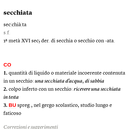
secchiata
sec
|
chià
|
ta
s.f.
1ª metà XVI sec; der. di secchia o secchio con -ata.
CO
1.
quantità di liquido o materiale incoerente contenuta
in un secchio:
una secchiata d’acqua
,
di sabbia
2.
colpo inferto con un secchio:
ricevere una secchiata
in testa
3.
BU
spreg., nel gergo scolastico, studio lungo e
faticoso
Correzioni e suggerimenti