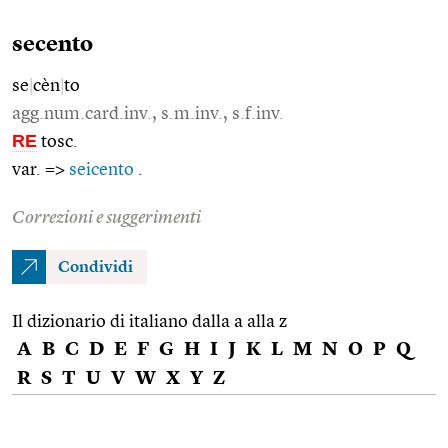
secento
se
|
cèn
|
to
agg.num.card.inv., s.m.inv., s.f.inv.
RE
tosc.
var. =>
seicento
.
Correzioni e suggerimenti
Condividi
Il dizionario di italiano dalla a alla z
A
B
C
D
E
F
G
H
I
J
K
L
M
N
O
P
Q
R
S
T
U
V
W
X
Y
Z