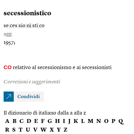
secessionistico
se
|
ces
|
sio
|
nì
|
sti
|
co
agg.
1957;
CO
relativo al secessionismo e ai secessionisti
Correzioni e suggerimenti
Condividi
Il dizionario di italiano dalla a alla z
A
B
C
D
E
F
G
H
I
J
K
L
M
N
O
P
Q
R
S
T
U
V
W
X
Y
Z