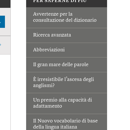
PER SAPERNE DI PIÙ
Avvertenze per la
consultazione del dizionario
A
Ricerca avanzata
Abbreviazioni
Il gran mare delle parole
È irresistibile l’ascesa degli
anglismi?
Un premio alla capacità di
adattamento
Il Nuovo vocabolario di base
della lingua italiana