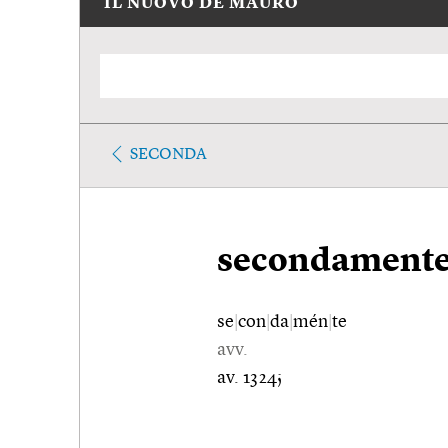
IL NUOVO DE MAURO
SECONDA
secondament
se
|
con
|
da
|
mén
|
te
avv.
av. 1324;