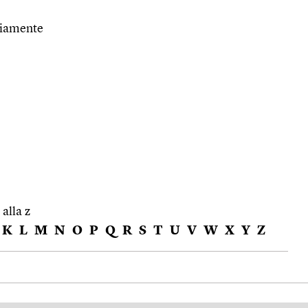
riamente
 alla z
K
L
M
N
O
P
Q
R
S
T
U
V
W
X
Y
Z