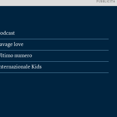
PUBBLICITÀ
odcast
avage love
ltimo numero
nternazionale Kids