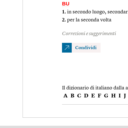
BU
1.
in secondo luogo, seconda
2.
per la seconda volta
Correzioni e suggerimenti
Condividi
Il dizionario di italiano dalla a
A
B
C
D
E
F
G
H
I
J