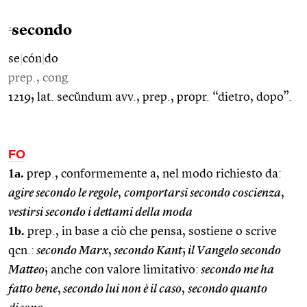
secondo
2
se
|
cón
|
do
prep., cong.
1219; lat. secŭndum avv., prep., propr. “dietro, dopo”.
FO
1a.
prep., conformemente a, nel modo richiesto da:
agire secondo le regole
,
comportarsi secondo coscienza
,
vestirsi secondo i dettami della moda
1b.
prep., in base a ciò che pensa, sostiene o scrive
qcn.:
secondo Marx
,
secondo Kant
;
il Vangelo secondo
Matteo
; anche con valore limitativo:
secondo me ha
fatto bene
,
secondo lui non è il caso
,
secondo quanto