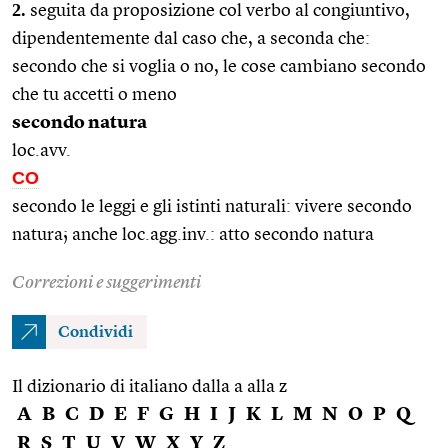
2.
seguita da proposizione col verbo al congiuntivo,
dipendentemente dal caso che, a seconda che:
secondo che si voglia o no, le cose cambiano secondo
che tu accetti o meno
secondo natura
loc.avv.
CO
secondo le leggi e gli istinti naturali: vivere secondo
natura; anche loc.agg.inv.: atto secondo natura
Correzioni e suggerimenti
Condividi
Il dizionario di italiano dalla a alla z
A
B
C
D
E
F
G
H
I
J
K
L
M
N
O
P
Q
R
S
T
U
V
W
X
Y
Z