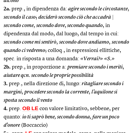
dicono
2a.
prep., in dipendenza da:
agire secondo le circostanze
,
secondo il caso
;
deciderò secondo ciò che accadrà
|
secondo come
,
secondo dove
,
secondo quando
, in
dipendenza dal modo, dal luogo, dal tempo in cui:
secondo come mi sentirò
,
secondo dove andiamo
,
secondo
quando ci vedremo
; colloq., in espressioni ellittiche,
spec. in risposta a una domanda:
«Verrai?» «S.»
2b.
prep., in proporzione a:
premiare secondo i meriti
,
aiutare qcn. secondo le proprie possibilità
3.
prep., nella direzione di, lungo:
ritagliare secondo i
margini
,
procedere secondo la corrente
,
l’aquilone si
sposta secondo il vento
4.
OB
LE
prep.
con valore limitativo, sebbene, per
quanto:
io ti saprò bene, secondo donna, fare un poco
d’onore
(Boccaccio)