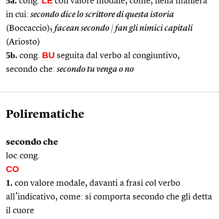
5a.
LE
cong.
con valore modale, come, nella maniera
in cui:
secondo dice lo scrittore di questa istoria
(Boccaccio);
facean secondo
|
fan gli nimici capitali
(Ariosto)
5b.
BU
cong.
seguita dal verbo al congiuntivo,
secondo che:
secondo tu venga o no
Polirematiche
secondo che
loc.cong.
CO
1.
con valore modale, davanti a frasi col verbo
all’indicativo, come: si comporta secondo che gli detta
il cuore