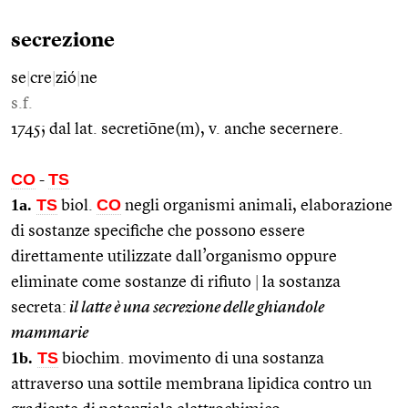
secrezione
se
|
cre
|
zió
|
ne
s.f.
1745; dal lat. secretiōne(m), v. anche secernere.
CO
TS
-
1a.
TS
CO
biol.
negli organismi animali, elaborazione
di sostanze specifiche che possono essere
direttamente utilizzate dall’organismo oppure
eliminate come sostanze di rifiuto
|
la sostanza
secreta:
il latte è una secrezione delle ghiandole
mammarie
1b.
TS
biochim. movimento di una sostanza
attraverso una sottile membrana lipidica contro un