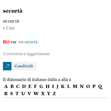
securtà
se
|
cur
|
tà
s.f.inv.
BU
var. =>
sicurtà
.
Correzioni e suggerimenti
Condividi
Il dizionario di italiano dalla a alla z
A
B
C
D
E
F
G
H
I
J
K
L
M
N
O
P
Q
R
S
T
U
V
W
X
Y
Z