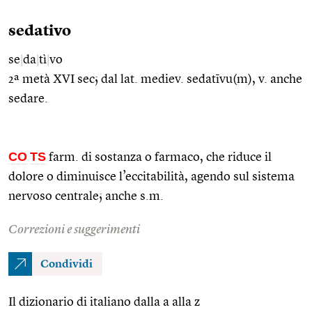
sedativo
se
|
da
|
tì
|
vo
2ª metà XVI sec; dal lat. mediev. sedatīvu(m), v. anche
sedare.
CO
TS
farm. di sostanza o farmaco, che riduce il
dolore o diminuisce l’eccitabilità, agendo sul sistema
nervoso centrale; anche s.m.
Correzioni e suggerimenti
Condividi
Il dizionario di italiano dalla a alla z