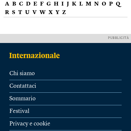
A
B
C
D
E
F
G
H
I
J
K
L
M
N
O
P
Q
R
S
T
U
V
W
X
Y
Z
PUBBLICITÀ
Chi siamo
Contattaci
Sommario
Festival
Privacy e cookie