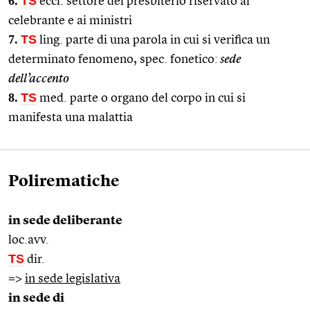
6.
TS
eccl. settore del presbiterio riservato al
celebrante e ai ministri
7.
TS
ling. parte di una parola in cui si verifica un
determinato fenomeno, spec. fonetico:
sede
dell’accento
8.
TS
med. parte o organo del corpo in cui si
manifesta una malattia
Polirematiche
in sede deliberante
loc.avv.
TS
dir.
=>
in sede legislativa
in sede di