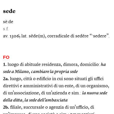
sede
sè
|
de
s.f.
1
av. 1306; lat. sēde(m), corradicale di sedēre “
sedere”.
FO
1.
luogo di abituale residenza, dimora, domicilio:
ha
sede a Milano
,
cambiare la propria sede
2a.
luogo, città o edificio in cui sono situati gli uffici
direttivi e amministrativi di un ente, di un organismo,
di un’associazione, di un’azienda e sim.:
la nuova sede
della ditta
,
la sede dell’ambasciata
2b.
filiale, succursale o agenzia di un’ufficio, di