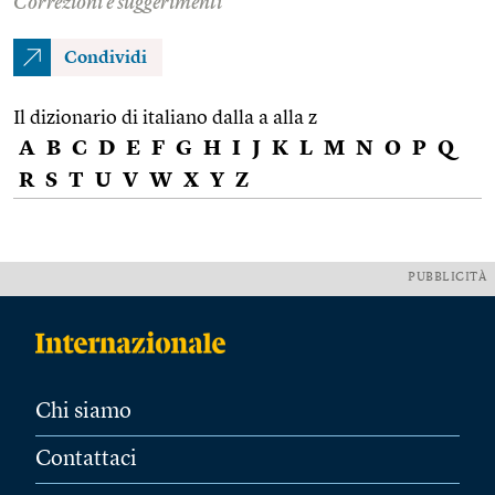
Correzioni e suggerimenti
Condividi
Il dizionario di italiano dalla a alla z
A
B
C
D
E
F
G
H
I
J
K
L
M
N
O
P
Q
R
S
T
U
V
W
X
Y
Z
PUBBLICITÀ
Chi siamo
Contattaci