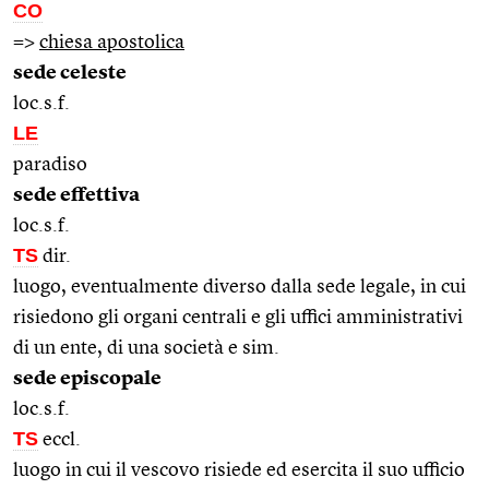
CO
=>
chiesa apostolica
sede celeste
loc.s.f.
LE
paradiso
sede effettiva
loc.s.f.
TS
dir.
luogo, eventualmente diverso dalla sede legale, in cui
risiedono gli organi centrali e gli uffici amministrativi
di un ente, di una società e sim.
sede episcopale
loc.s.f.
TS
eccl.
luogo in cui il vescovo risiede ed esercita il suo ufficio