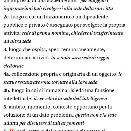
un’impresa, di una società e sim.:
per maggiori
informazioni può rivolgersi alla sede della sua città
2c.
luogo a cui un funzionario o un dipendente
pubblico o privato è assegnato per svolgere la propria
attività:
sede di prima nomina
,
chiedere il trasferimento
ad altra sede
3.
luogo che ospita, spec. temporaneamente,
determinate attività:
la scuola sarà sede di seggio
elettorale
4a.
collocazione propria e originaria di un oggetto:
le
statue restaurate sono tornate alla loro sede
4b.
luogo in cui si immagina risieda una funzione
intellettuale:
il cervello è la sede dell’intelligenza
5.
ambito, momento, contesto opportuno per la
soluzione di un dato problema:
questa non è la sede
adatta per discutere di tali argomenti