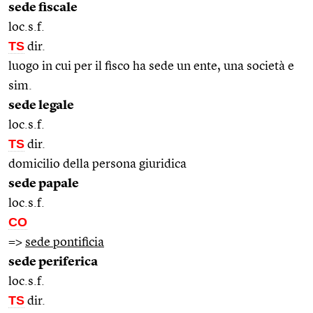
sede fiscale
loc.s.f.
TS
dir.
luogo in cui per il fisco ha sede un ente, una società e
sim.
sede legale
loc.s.f.
TS
dir.
domicilio della persona giuridica
sede papale
loc.s.f.
CO
=>
sede pontificia
sede periferica
loc.s.f.
TS
dir.