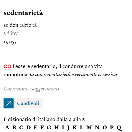
sedentarietà
se
|
den
|
ta
|
rie
|
tà
s.f.inv.
1905;
CO
l’essere sedentario, il condurre una vita
monotona:
la tua sedentarietà è veramente eccessiva
Correzioni e suggerimenti
Condividi
Il dizionario di italiano dalla a alla z
A
B
C
D
E
F
G
H
I
J
K
L
M
N
O
P
Q