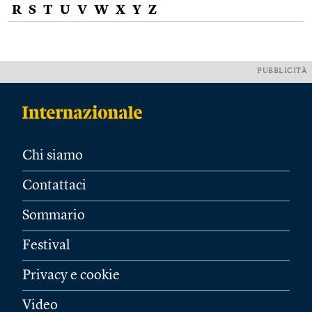
R
S
T
U
V
W
X
Y
Z
PUBBLICITÀ
Chi siamo
Contattaci
Sommario
Festival
Privacy e cookie
Video