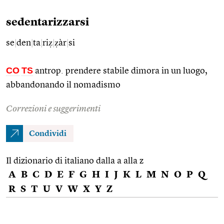
sedentarizzarsi
se
|
den
|
ta
|
riẓ
|
ẓàr
|
si
CO
TS
antrop. prendere stabile dimora in un luogo,
abbandonando il nomadismo
Correzioni e suggerimenti
Condividi
Il dizionario di italiano dalla a alla z
A
B
C
D
E
F
G
H
I
J
K
L
M
N
O
P
Q
R
S
T
U
V
W
X
Y
Z