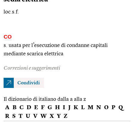
loc.s.f.
CO
s. usata per l’esecuzione di condanne capitali
mediante scarica elettrica
Correzioni e suggerimenti
Condividi
Il dizionario di italiano dalla a alla z
A
B
C
D
E
F
G
H
I
J
K
L
M
N
O
P
Q
R
S
T
U
V
W
X
Y
Z