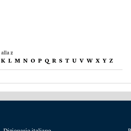
 alla z
K
L
M
N
O
P
Q
R
S
T
U
V
W
X
Y
Z