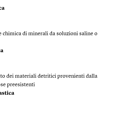
ca
e chimica di minerali da soluzioni saline o
ca
to dei materiali detritici provenienti dalla
se preesistenti
astica