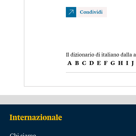
Condividi
Il dizionario di italiano dalla a
A
B
C
D
E
F
G
H
I
J