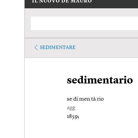
IL NUOVO DE MAURO
SEDIMENTARE
sedimentario
se
|
di
|
men
|
tà
|
rio
agg.
1859;