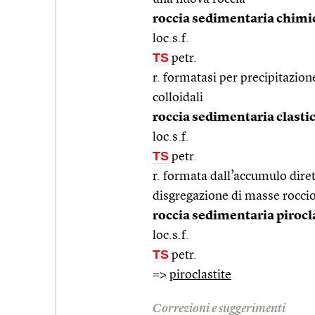
roccia sedimentaria chimi
loc.s.f.
TS
petr.
r. formatasi per precipitazion
colloidali
roccia sedimentaria clasti
loc.s.f.
TS
petr.
r. formata dall’accumulo diret
disgregazione di masse roccio
roccia sedimentaria pirocl
loc.s.f.
TS
petr.
=>
piroclastite
Correzioni e suggerimenti