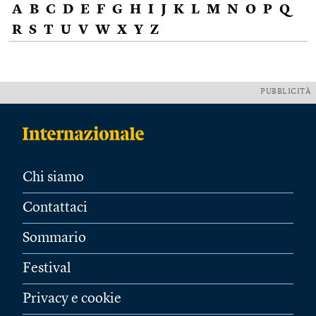
A
B
C
D
E
F
G
H
I
J
K
L
M
N
O
P
Q
R
S
T
U
V
W
X
Y
Z
PUBBLICITÀ
Chi siamo
Contattaci
Sommario
Festival
Privacy e cookie