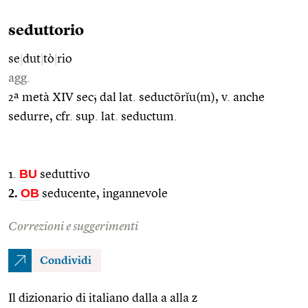
seduttorio
se
|
dut
|
tò
|
rio
agg.
2ª metà XIV sec; dal lat. seductōrĭu(m), v. anche
sedurre, cfr. sup. lat. seductum.
BU
1.
seduttivo
2.
OB
seducente, ingannevole
Correzioni e suggerimenti
Condividi
Il dizionario di italiano dalla a alla z