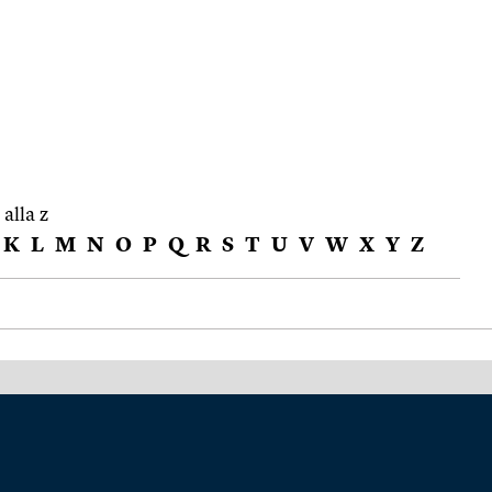
 alla z
K
L
M
N
O
P
Q
R
S
T
U
V
W
X
Y
Z