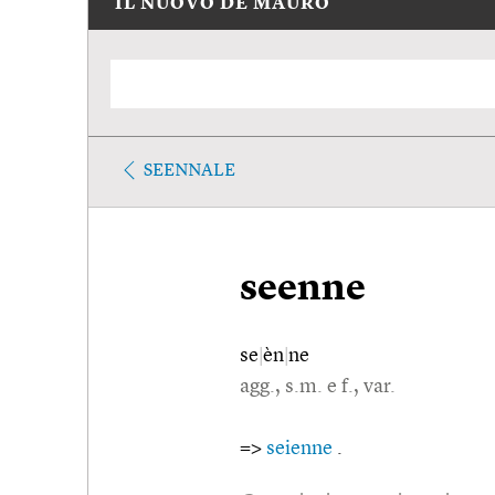
IL NUOVO DE MAURO
SEENNALE
seenne
se
|
èn
|
ne
agg., s.m. e f., var.
=>
seienne
.