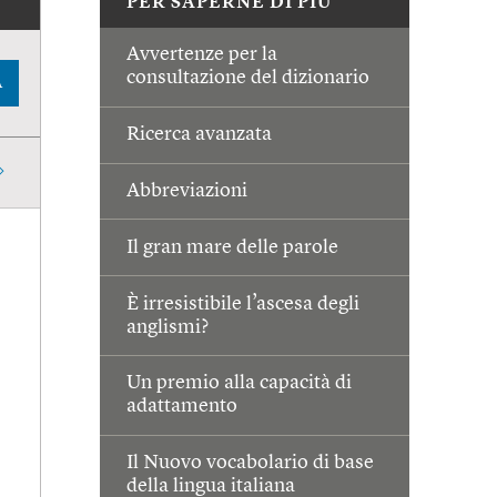
PER SAPERNE DI PIÙ
Avvertenze per la
consultazione del dizionario
A
Ricerca avanzata
Abbreviazioni
Il gran mare delle parole
È irresistibile l’ascesa degli
anglismi?
Un premio alla capacità di
adattamento
Il Nuovo vocabolario di base
della lingua italiana