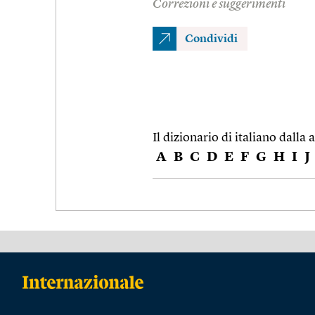
Correzioni e suggerimenti
Condividi
Il dizionario di italiano dalla a
A
B
C
D
E
F
G
H
I
J