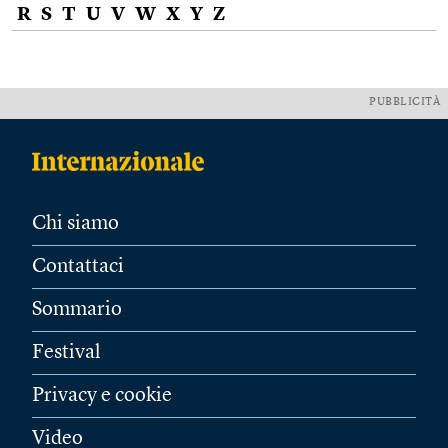
R
S
T
U
V
W
X
Y
Z
PUBBLICITÀ
Chi siamo
Contattaci
Sommario
Festival
Privacy e cookie
Video