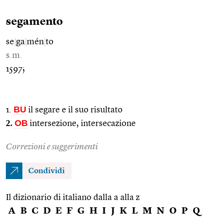
segamento
se
|
ga
|
mén
|
to
s.m.
1597;
BU
1.
il segare e il suo risultato
2.
OB
intersezione, intersecazione
Correzioni e suggerimenti
Condividi
Il dizionario di italiano dalla a alla z
A
B
C
D
E
F
G
H
I
J
K
L
M
N
O
P
Q