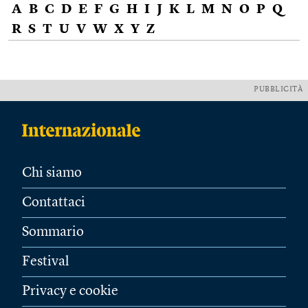
A
B
C
D
E
F
G
H
I
J
K
L
M
N
O
P
Q
R
S
T
U
V
W
X
Y
Z
PUBBLICITÀ
Chi siamo
Contattaci
Sommario
Festival
Privacy e cookie