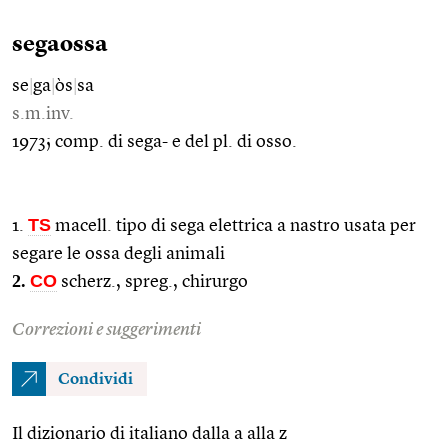
segaossa
se
|
ga
|
òs
|
sa
s.m.inv.
1973; comp. di sega- e del pl. di osso.
TS
1.
macell. tipo di sega elettrica a nastro usata per
segare le ossa degli animali
2.
CO
scherz., spreg., chirurgo
Correzioni e suggerimenti
Condividi
Il dizionario di italiano dalla a alla z