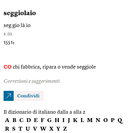
seggiolaio
seg
|
gio
|
là
|
io
s.m.
1551;
CO
chi fabbrica, ripara o vende seggiole
Correzioni e suggerimenti
Condividi
Il dizionario di italiano dalla a alla z
A
B
C
D
E
F
G
H
I
J
K
L
M
N
O
P
Q
R
S
T
U
V
W
X
Y
Z