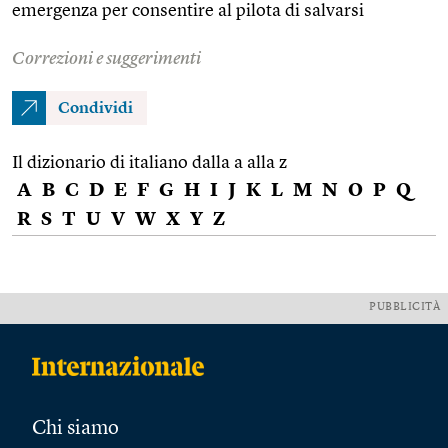
emergenza per consentire al pilota di salvarsi
Correzioni e suggerimenti
Condividi
Il dizionario di italiano dalla a alla z
A
B
C
D
E
F
G
H
I
J
K
L
M
N
O
P
Q
R
S
T
U
V
W
X
Y
Z
PUBBLICITÀ
Chi siamo