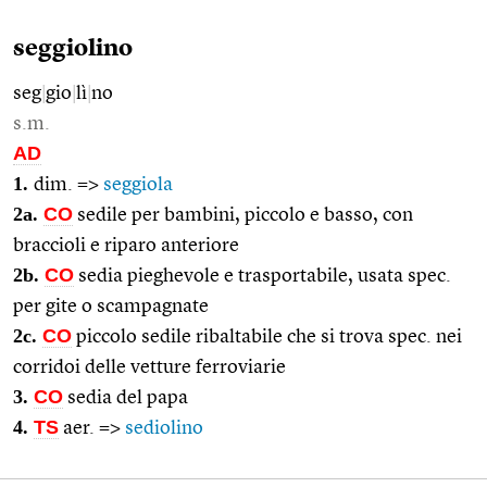
seggiolino
seg
|
gio
|
lì
|
no
s.m.
AD
1.
dim. =>
seggiola
2a.
CO
sedile per bambini, piccolo e basso, con
braccioli e riparo anteriore
2b.
CO
sedia pieghevole e trasportabile, usata spec.
per gite o scampagnate
2c.
CO
piccolo sedile ribaltabile che si trova spec. nei
corridoi delle vetture ferroviarie
3.
CO
sedia del papa
4.
TS
aer. =>
sediolino