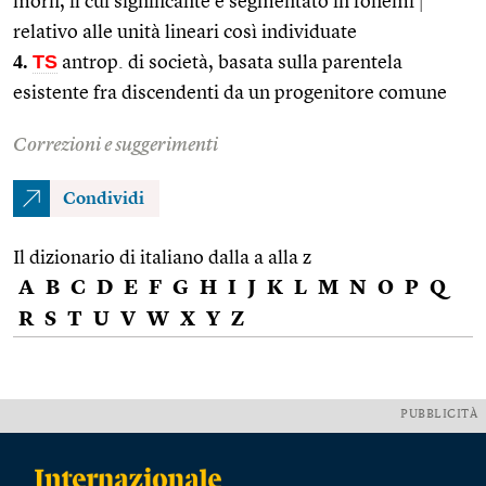
morfi, il cui significante è segmentato in fonemi
|
relativo alle unità lineari così individuate
4.
TS
antrop. di società, basata sulla parentela
esistente fra discendenti da un progenitore comune
Correzioni e suggerimenti
Condividi
Il dizionario di italiano dalla a alla z
A
B
C
D
E
F
G
H
I
J
K
L
M
N
O
P
Q
R
S
T
U
V
W
X
Y
Z
PUBBLICITÀ