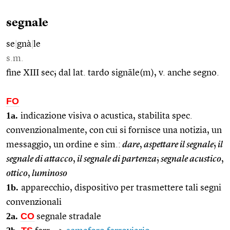
segnale
se
|
gnà
|
le
s.m.
fine XIII sec; dal lat. tardo signāle(m), v. anche segno.
FO
1a.
indicazione visiva o acustica, stabilita spec.
convenzionalmente, con cui si fornisce una notizia, un
messaggio, un ordine e sim.:
dare
,
aspettare il segnale
;
il
segnale di attacco
,
il segnale di partenza
;
segnale acustico
,
ottico
,
luminoso
1b.
apparecchio, dispositivo per trasmettere tali segni
convenzionali
2a.
CO
segnale stradale