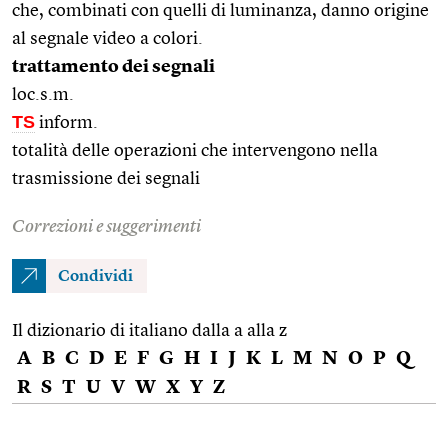
che, combinati con quelli di luminanza, danno origine
al segnale video a colori.
trattamento dei segnali
loc.s.m.
TS
inform.
totalità delle operazioni che intervengono nella
trasmissione dei segnali
Correzioni e suggerimenti
Condividi
Il dizionario di italiano dalla a alla z
A
B
C
D
E
F
G
H
I
J
K
L
M
N
O
P
Q
R
S
T
U
V
W
X
Y
Z