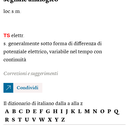
loc.s.m.
TS
elettr.
s. generalmente sotto forma di differenza di
potenziale elettrico, variabile nel tempo con
continuità
Correzioni e suggerimenti
Condividi
Il dizionario di italiano dalla a alla z
A
B
C
D
E
F
G
H
I
J
K
L
M
N
O
P
Q
R
S
T
U
V
W
X
Y
Z