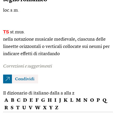
loc.s.m.
TS
st.mus.
nella notazione musicale medievale, ciascuna delle
lineette orizzontali o verticali collocate sui neumi per
indicare effetti di ritardando
Correzioni e suggerimenti
Condividi
Il dizionario di italiano dalla a alla z
A
B
C
D
E
F
G
H
I
J
K
L
M
N
O
P
Q
R
S
T
U
V
W
X
Y
Z