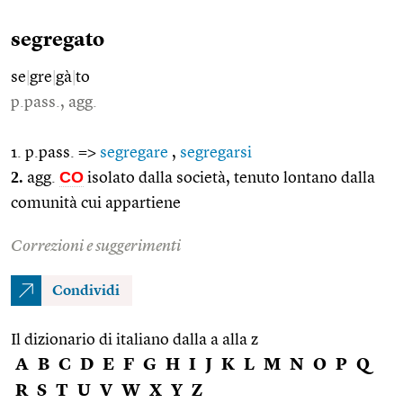
segregato
se
|
gre
|
gà
|
to
p.pass., agg.
1. p.pass. =>
segregare
,
segregarsi
2.
CO
agg.
isolato dalla società, tenuto lontano dalla
comunità cui appartiene
Correzioni e suggerimenti
Condividi
Il dizionario di italiano dalla a alla z
A
B
C
D
E
F
G
H
I
J
K
L
M
N
O
P
Q
R
S
T
U
V
W
X
Y
Z