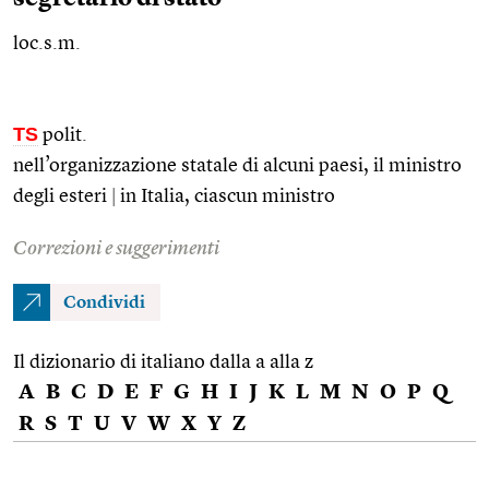
loc.s.m.
TS
polit.
nell’organizzazione statale di alcuni paesi, il ministro
degli esteri
|
in Italia, ciascun ministro
Correzioni e suggerimenti
Condividi
Il dizionario di italiano dalla a alla z
A
B
C
D
E
F
G
H
I
J
K
L
M
N
O
P
Q
R
S
T
U
V
W
X
Y
Z