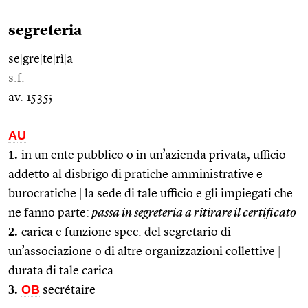
segreteria
se
|
gre
|
te
|
rì
|
a
s.f.
av. 1535;
AU
1.
in un ente pubblico o in un’azienda privata, ufficio
addetto al disbrigo di pratiche amministrative e
burocratiche
|
la sede di tale ufficio e gli impiegati che
ne fanno parte:
passa in segreteria a ritirare il certificato
2.
carica e funzione spec. del segretario di
un’associazione o di altre organizzazioni collettive
|
durata di tale carica
3.
OB
secrétaire