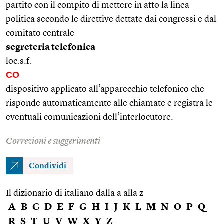
partito con il compito di mettere in atto la linea
politica secondo le direttive dettate dai congressi e dal
comitato centrale
segreteria telefonica
loc.s.f.
CO
dispositivo applicato all’apparecchio telefonico che
risponde automaticamente alle chiamate e registra le
eventuali comunicazioni dell’interlocutore.
Correzioni e suggerimenti
Condividi
Il dizionario di italiano dalla a alla z
A
B
C
D
E
F
G
H
I
J
K
L
M
N
O
P
Q
R
S
T
U
V
W
X
Y
Z