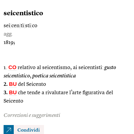
seicentistico
sei
|
cen
|
tì
|
sti
|
co
agg.
1819;
CO
1.
relativo al seicentismo, ai seicentisti:
gusto
seicentistico
,
poetica seicentistica
2.
BU
del Seicento
3.
BU
che tende a rivalutare l’arte figurativa del
Seicento
Correzioni e suggerimenti
Condividi