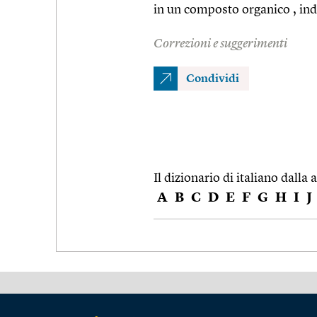
in un composto organico , ind
Correzioni e suggerimenti
Condividi
Il dizionario di italiano dalla a
A
B
C
D
E
F
G
H
I
J