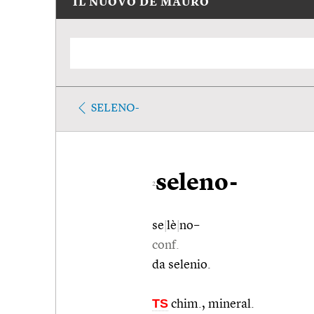
IL NUOVO DE MAURO
SELENO-
seleno-
2
se
|
lè
|
no–
conf.
da selenio.
TS
chim., mineral.