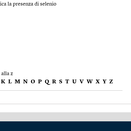
ica la presenza di selenio
 alla z
K
L
M
N
O
P
Q
R
S
T
U
V
W
X
Y
Z