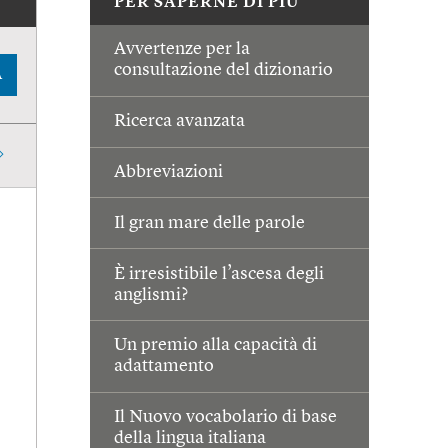
PER SAPERNE DI PIÙ
Avvertenze per la
consultazione del dizionario
A
Ricerca avanzata
Abbreviazioni
Il gran mare delle parole
È irresistibile l’ascesa degli
anglismi?
Un premio alla capacità di
adattamento
Il Nuovo vocabolario di base
della lingua italiana