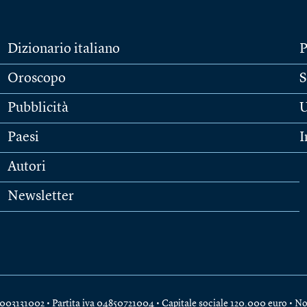
Dizionario italiano
P
Oroscopo
S
Pubblicità
U
Paesi
I
Autori
Newsletter
e 04003131002 • Partita iva 04850721004 • Capitale sociale 120.000 euro •
No