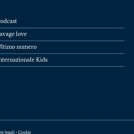
odcast
avage love
ltimo numero
nternazionale Kids
te legali
•
Cookie