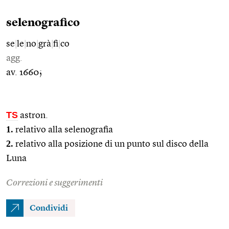
selenografico
se
|
le
|
no
|
grà
|
fi
|
co
agg.
av. 1660;
TS
astron.
1.
relativo alla selenografia
2.
relativo alla posizione di un punto sul disco della
Luna
Correzioni e suggerimenti
Condividi