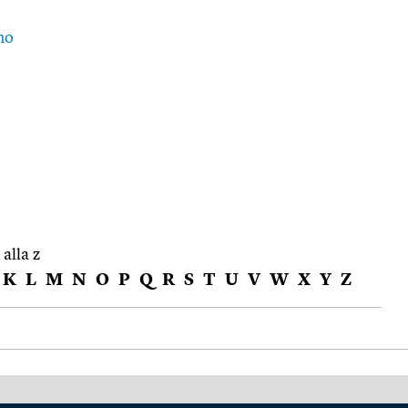
no
 alla z
K
L
M
N
O
P
Q
R
S
T
U
V
W
X
Y
Z