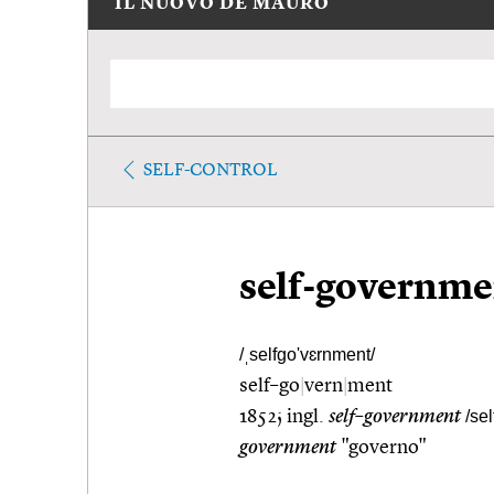
IL NUOVO DE MAURO
SELF-CONTROL
self-governme
/ˌselfgo'vɛrnment/
self–go
|
vern
|
ment
1852; ingl.
self–government
/se
government
"governo"