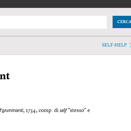
CERC
SELF-HELP
nt
lf'gʌvnmənt/
, 1734, comp. di
self
"stesso" e