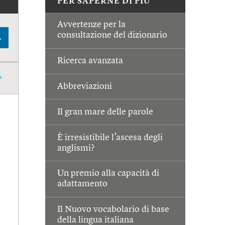
PER SAPERNE DI PIÙ
Avvertenze per la
consultazione del dizionario
A
Ricerca avanzata
Abbreviazioni
Il gran mare delle parole
È irresistibile l’ascesa degli
anglismi?
Un premio alla capacità di
adattamento
Il Nuovo vocabolario di base
della lingua italiana