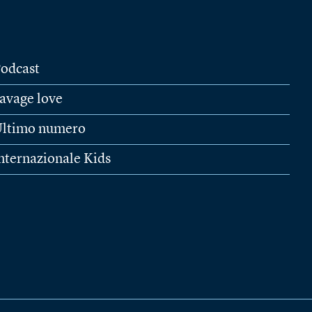
odcast
avage love
ltimo numero
nternazionale Kids