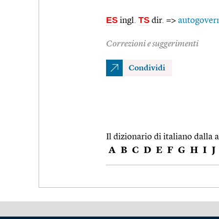
ES
TS
ingl.
dir. =>
autogover
Correzioni e suggerimenti
Condividi
Il dizionario di italiano dalla a
A
B
C
D
E
F
G
H
I
J