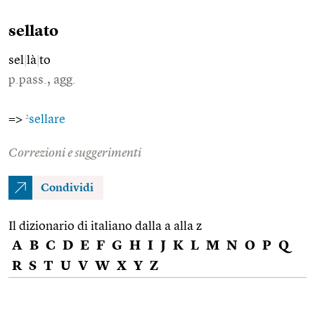
sellato
sel
|
là
|
to
p.pass., agg.
2
=>
sellare
Correzioni e suggerimenti
Condividi
Il dizionario di italiano dalla a alla z
A
B
C
D
E
F
G
H
I
J
K
L
M
N
O
P
Q
R
S
T
U
V
W
X
Y
Z