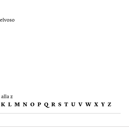
 selvoso
 alla z
K
L
M
N
O
P
Q
R
S
T
U
V
W
X
Y
Z