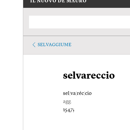
IL NUOVO DE MAURO
SELVAGGIUME
selvareccio
sel
|
va
|
réc
|
cio
agg.
1547;