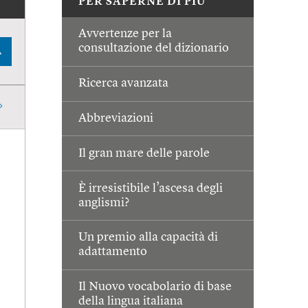
PER SAPERNE DI PIÙ
Avvertenze per la
consultazione del dizionario
A
Ricerca avanzata
Abbreviazioni
Il gran mare delle parole
È irresistibile l’ascesa degli
anglismi?
Un premio alla capacità di
adattamento
Il Nuovo vocabolario di base
della lingua italiana