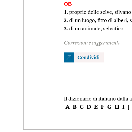
OB
1.
proprio delle selve, silvano
2.
di un luogo, fitto di alberi,
3.
di un animale, selvatico
Correzioni e suggerimenti
Condividi
Il dizionario di italiano dalla a
A
B
C
D
E
F
G
H
I
J