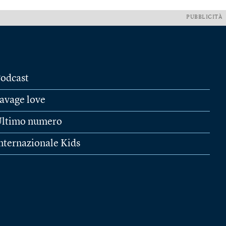
PUBBLICITÀ
odcast
avage love
ltimo numero
nternazionale Kids