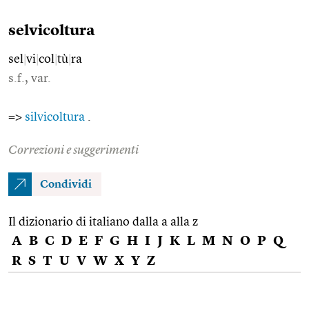
selvicoltura
sel
|
vi
|
col
|
tù
|
ra
s.f., var.
=>
silvicoltura
.
Correzioni e suggerimenti
Condividi
Il dizionario di italiano dalla a alla z
A
B
C
D
E
F
G
H
I
J
K
L
M
N
O
P
Q
R
S
T
U
V
W
X
Y
Z