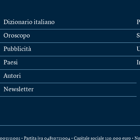
Dizionario italiano
P
Oroscopo
S
Pubblicità
U
Paesi
I
Autori
Newsletter
e 04003131002 • Partita iva 04850721004 • Capitale sociale 120.000 euro •
No