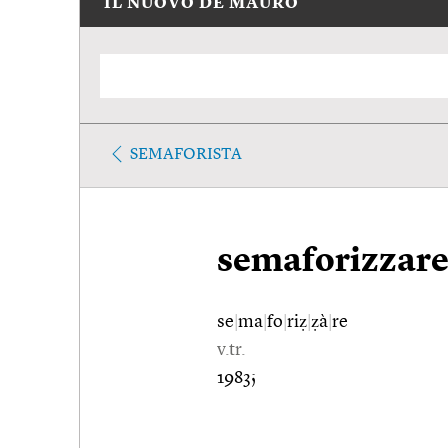
IL NUOVO DE MAURO
SEMAFORISTA
semaforizzar
se
|
ma
|
fo
|
riẓ
|
ẓà
|
re
v.tr.
1983;