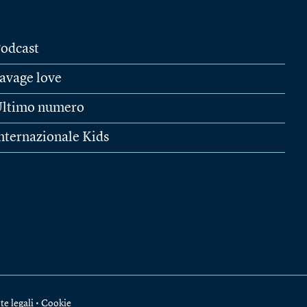
odcast
avage love
ltimo numero
nternazionale Kids
te legali
•
Cookie