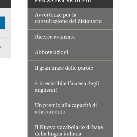
PER SAPERNE DI PIÙ
Avvertenze per la
consultazione del dizionario
A
Ricerca avanzata
Abbreviazioni
Il gran mare delle parole
È irresistibile l’ascesa degli
anglismi?
Un premio alla capacità di
adattamento
Il Nuovo vocabolario di base
della lingua italiana