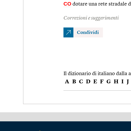
CO
dotare una rete stradale d
Correzioni e suggerimenti
Condividi
Il dizionario di italiano dalla a
A
B
C
D
E
F
G
H
I
J