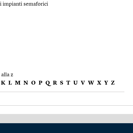
i impianti semaforici
 alla z
K
L
M
N
O
P
Q
R
S
T
U
V
W
X
Y
Z