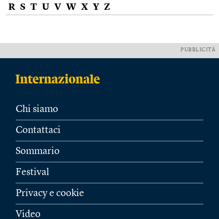
R
S
T
U
V
W
X
Y
Z
PUBBLICITÀ
Chi siamo
Contattaci
Sommario
Festival
Privacy e cookie
Video