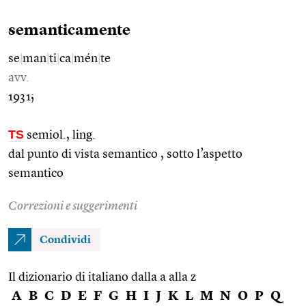
semanticamente
se
|
man
|
ti
|
ca
|
mén
|
te
avv.
1931;
TS
semiol., ling.
dal punto di vista semantico , sotto l’aspetto
semantico
Correzioni e suggerimenti
Condividi
Il dizionario di italiano dalla a alla z
A
B
C
D
E
F
G
H
I
J
K
L
M
N
O
P
Q