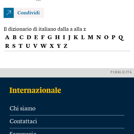
Condividi
Il dizionario di italiano dalla a alla z
A
B
C
D
E
F
G
H
I
J
K
L
M
N
O
P
Q
R
S
T
U
V
W
X
Y
Z
PUBBLICITÀ
Chi siamo
Contattaci