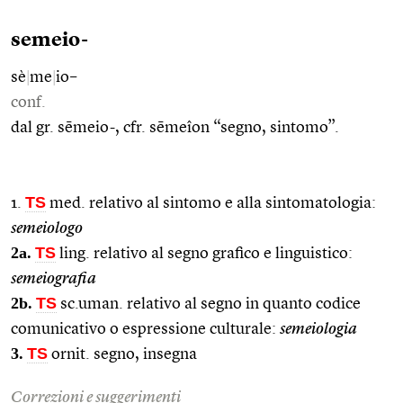
semeio-
sè
|
me
|
io–
conf.
dal gr. sēmeio-, cfr. sēmeîon “segno, sintomo”.
TS
1.
med. relativo al sintomo e alla sintomatologia:
semeiologo
2a.
TS
ling. relativo al segno grafico e linguistico:
semeiografia
2b.
TS
sc.uman. relativo al segno in quanto codice
comunicativo o espressione culturale:
semeiologia
3.
TS
ornit. segno, insegna
Correzioni e suggerimenti