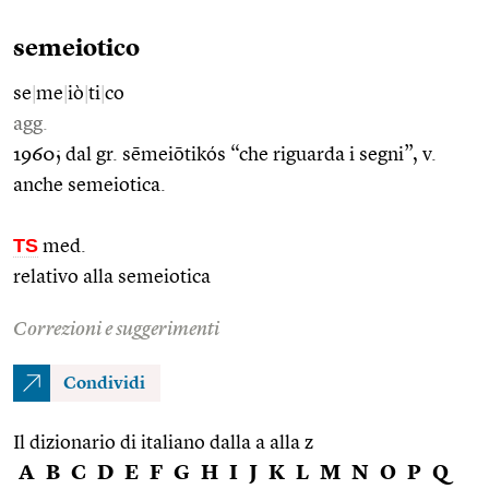
semeiotico
se
|
me
|
iò
|
ti
|
co
agg.
1960; dal gr. sēmeiōtikós “che riguarda i segni”, v.
anche semeiotica.
TS
med.
relativo alla semeiotica
Correzioni e suggerimenti
Condividi
Il dizionario di italiano dalla a alla z
A
B
C
D
E
F
G
H
I
J
K
L
M
N
O
P
Q