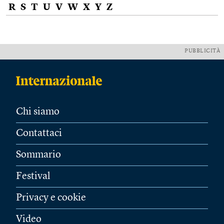
R
S
T
U
V
W
X
Y
Z
PUBBLICITÀ
Chi siamo
Contattaci
Sommario
Festival
Privacy e cookie
Video