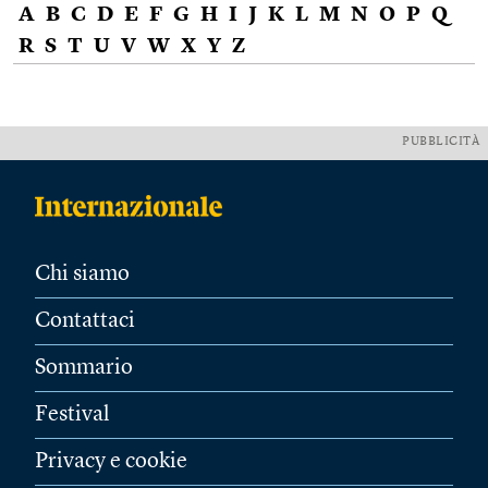
A
B
C
D
E
F
G
H
I
J
K
L
M
N
O
P
Q
R
S
T
U
V
W
X
Y
Z
PUBBLICITÀ
Chi siamo
Contattaci
Sommario
Festival
Privacy e cookie