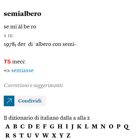
semialbero
se
|
mi
|
àl
|
be
|
ro
s.m.
1
1978; der. di
albero con semi-.
TS
mecc.
=>
semiasse
Correzioni e suggerimenti
Condividi
Il dizionario di italiano dalla a alla z
A
B
C
D
E
F
G
H
I
J
K
L
M
N
O
P
Q
R
S
T
U
V
W
X
Y
Z