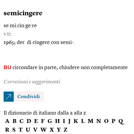
semicingere
se
|
mi
|
cìn
|
ge
|
re
v.tr.
1965; der. di cingere con semi-.
BU
circondare in parte, chiudere non completamente
Correzioni e suggerimenti
Condividi
Il dizionario di italiano dalla a alla z
A
B
C
D
E
F
G
H
I
J
K
L
M
N
O
P
Q
R
S
T
U
V
W
X
Y
Z