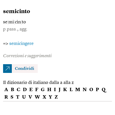
semicinto
se
|
mi
|
cìn
|
to
p.pass., agg.
=>
semicingere
Correzioni e suggerimenti
Condividi
Il dizionario di italiano dalla a alla z
A
B
C
D
E
F
G
H
I
J
K
L
M
N
O
P
Q
R
S
T
U
V
W
X
Y
Z