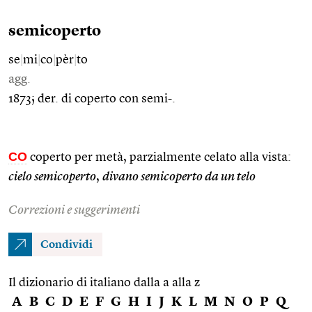
semicoperto
se
|
mi
|
co
|
pèr
|
to
agg.
1873; der. di coperto con semi-.
CO
coperto per metà, parzialmente celato alla vista:
cielo semicoperto
,
divano semicoperto da un telo
Correzioni e suggerimenti
Condividi
Il dizionario di italiano dalla a alla z
A
B
C
D
E
F
G
H
I
J
K
L
M
N
O
P
Q