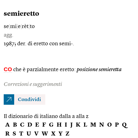
semieretto
se
|
mi
|
e
|
rèt
|
to
agg.
1987; der. di eretto con semi-.
CO
che è parzialmente eretto:
posizione semieretta
Correzioni e suggerimenti
Condividi
Il dizionario di italiano dalla a alla z
A
B
C
D
E
F
G
H
I
J
K
L
M
N
O
P
Q
R
S
T
U
V
W
X
Y
Z