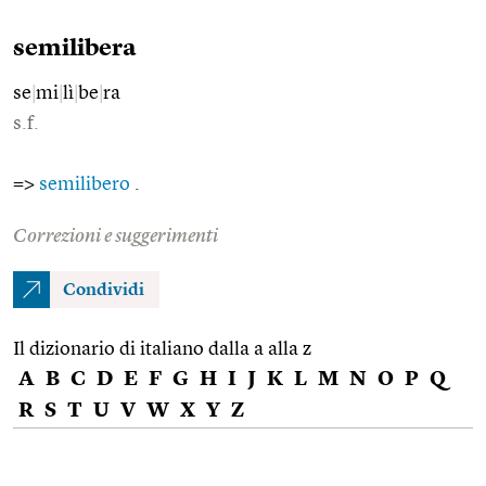
semilibera
se
|
mi
|
lì
|
be
|
ra
s.f.
=>
semilibero
.
Correzioni e suggerimenti
Condividi
Il dizionario di italiano dalla a alla z
A
B
C
D
E
F
G
H
I
J
K
L
M
N
O
P
Q
R
S
T
U
V
W
X
Y
Z