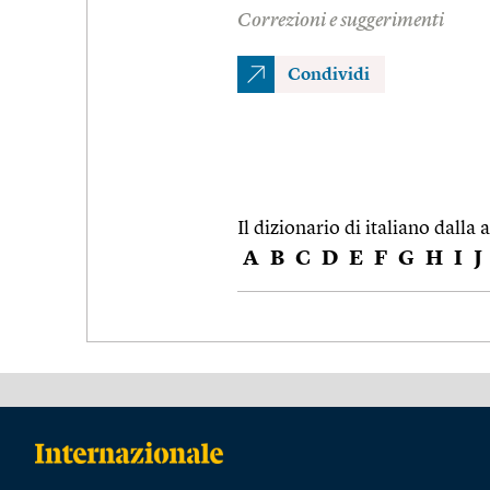
Correzioni e suggerimenti
Condividi
Il dizionario di italiano dalla a
A
B
C
D
E
F
G
H
I
J