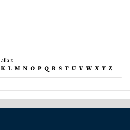
 alla z
K
L
M
N
O
P
Q
R
S
T
U
V
W
X
Y
Z