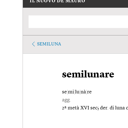
IL NUOVO DE MAURO
SEMILUNA
semilunare
se
|
mi
|
lu
|
nà
|
re
agg.
2ª metà XVI sec; der. di luna