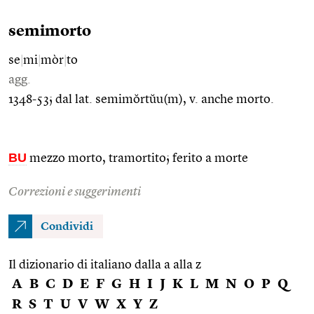
semimorto
se
|
mi
|
mòr
|
to
agg.
1348-53; dal lat. semimŏrtŭu(m), v. anche morto.
BU
mezzo morto, tramortito; ferito a morte
Correzioni e suggerimenti
Condividi
Il dizionario di italiano dalla a alla z
A
B
C
D
E
F
G
H
I
J
K
L
M
N
O
P
Q
R
S
T
U
V
W
X
Y
Z